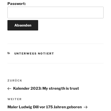
Passwort:
KATEGORIEN
UNTERWEGS NOTIERT
Beitragsnavigation
Vorheriger
ZURÜCK
Beitrag
Kalender 2023: My strength is trust
Nächster
WEITER
Beitrag
Maler Ludwig Dill vor 175 Jahren geboren