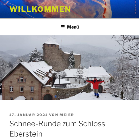
Zum
WILLKOMMEN
Inhalt
springen
Menü
VERÖFFENTLICHT
17. JANUAR 2021
VON
MEIER
AM
Schnee-Runde zum Schloss
Eberstein