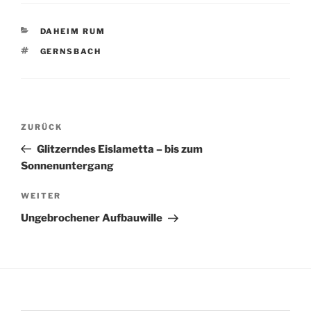
KATEGORIEN
DAHEIM RUM
SCHLAGWÖRTER
GERNSBACH
Beitragsnavigation
Vorheriger
ZURÜCK
Beitrag
Glitzerndes Eislametta – bis zum
Sonnenuntergang
Nächster
WEITER
Beitrag
Ungebrochener Aufbauwille