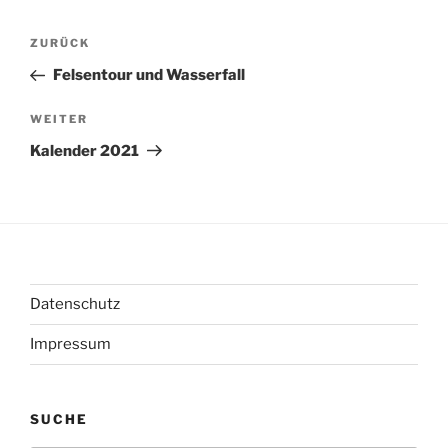
Beitragsnavigation
Vorheriger
ZURÜCK
Beitrag
Felsentour und Wasserfall
Nächster
WEITER
Beitrag
Kalender 2021
Datenschutz
Impressum
SUCHE