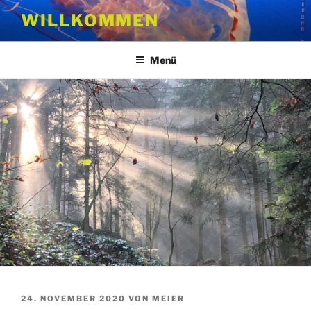
Zum
WILLKOMMEN
Inhalt
springen
Menü
VERÖFFENTLICHT
24. NOVEMBER 2020
VON
MEIER
AM