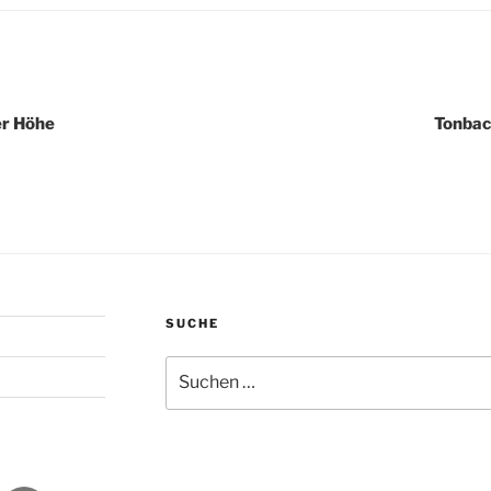
igation
er Höhe
Tonbac
SUCHE
Suchen
nach: