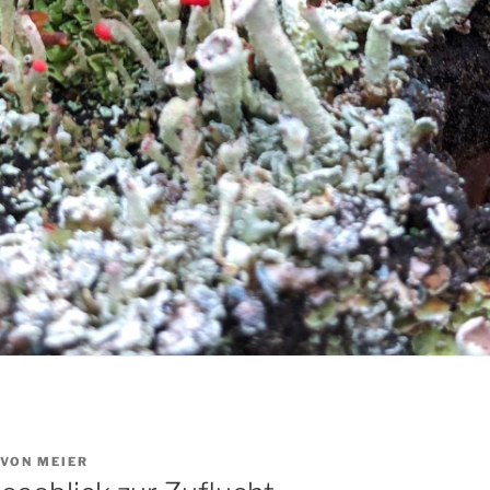
VON
MEIER