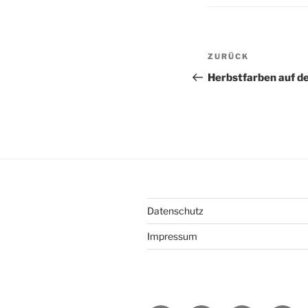
Beitragsnav
Vorheriger
ZURÜCK
Beitrag
Herbstfarben auf d
Datenschutz
Impressum