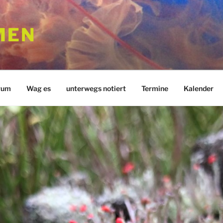
MEN
rum
Wag es
unterwegs notiert
Termine
Kalender