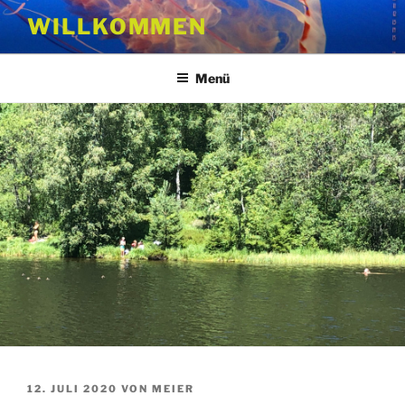
Zum
WILLKOMMEN
Inhalt
springen
Menü
VERÖFFENTLICHT
12. JULI 2020
VON
MEIER
AM