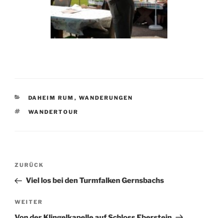
KATEGORIEN
DAHEIM RUM
,
WANDERUNGEN
SCHLAGWÖRTER
WANDERTOUR
Beitragsnavigation
Vorheriger
ZURÜCK
Beitrag
Viel los bei den Turmfalken Gernsbachs
Nächster
WEITER
Beitrag
Von der Klingelkapelle auf Schloss Eberstein