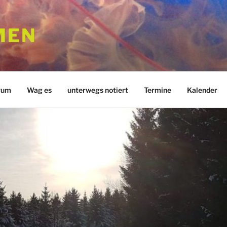
MEN
rum
Wag es
unterwegs notiert
Termine
Kalender