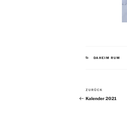
KATEGORIEN
DAHEIM RUM
Beitragsnav
Vorheriger
ZURÜCK
Beitrag
Kalender 2021