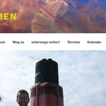
MEN
rum
Wag es
unterwegs notiert
Termine
Kalender