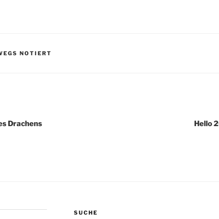
WEGS NOTIERT
igation
es Drachens
Hello 
SUCHE