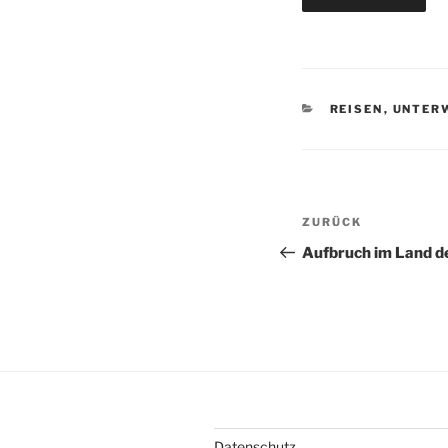
KATEGORIEN
REISEN
,
UNTER
Beitragsnav
Vorheriger
ZURÜCK
Beitrag
Aufbruch im Land d
Datenschutz