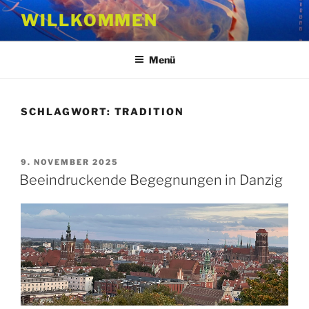
Zum
WILLKOMMEN
Inhalt
springen
Menü
SCHLAGWORT:
TRADITION
VERÖFFENTLICHT
9. NOVEMBER 2025
AM
Beeindruckende Begegnungen in Danzig