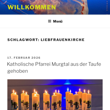
Zum
WILLKOMMEN
Inhalt
springen
Menü
SCHLAGWORT:
LIEBFRAUENKIRCHE
VERÖFFENTLICHT
17. FEBRUAR 2026
AM
Katholische Pfarrei Murgtal aus der Taufe
gehoben