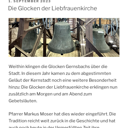
VERÖFFENTLICHT
1. SEPTEMBER 2023
AM
Die Glocken der Liebfrauenkirche
Weithin klingen die Glocken Gernsbachs über die
Stadt. In diesem Jahr kamen zu dem abgestimmten
Geläut der Kernstadt noch eine weitere Besonderheit
hinzu: Die Glocken der Liebfrauenkirche erklingen nun
zusätzlich am Morgen und am Abend zum
Gebetsläuten.
Pfarrer Markus Moser hat dies wieder eingeführt. Die
Tradition reicht weit zurück in die Geschichte und hat
auch noch heute in der lärmerfüllten Zeit ihre