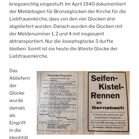
kriegswichtig eingestuft. Im April 1940 dokumentiert
der Meldebogen für Bronzeglocken der Kirche für die
Liebfrauenkirche, dass von den vier Glocken drei
abgeliefert wurden. Danach wurden die Glocken mit
der Meldenummer 1, 2 und 4 mit insgesamt
abtransportiert. Nur die Josephsglocke 3 durfte
bleiben. Somit ist sie heute die älteste Glocke der
Liebfrauenkirche.
Das
Abliefern
der
Glocke
wurde
damals
als
Eingriff
in die
Identität