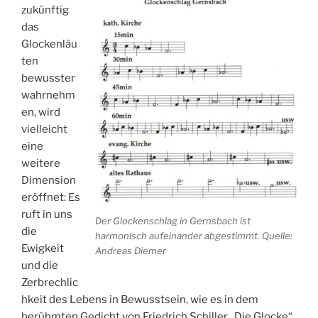
zukünftig
das
Glockenläu
ten
bewusster
wahrnehm
en, wird
vielleicht
eine
weitere
Dimension
eröffnet: Es
ruft in uns
Der Glockenschlag in Gernsbach ist
die
harmonisch aufeinander abgestimmt. Quelle:
Ewigkeit
Andreas Diemer
und die
Zerbrechlic
hkeit des Lebens in Bewusstsein, wie es in dem
berühmten Gedicht von Friedrich Schiller „Die Glocke“