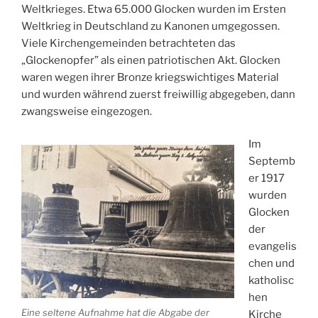
Weltkrieges. Etwa 65.000 Glocken wurden im Ersten
Weltkrieg in Deutschland zu Kanonen umgegossen.
Viele Kirchengemeinden betrachteten das
„Glockenopfer” als einen patriotischen Akt. Glocken
waren wegen ihrer Bronze kriegswichtiges Material
und wurden während zuerst freiwillig abgegeben, dann
zwangsweise eingezogen.
Im
Septemb
er 1917
wurden
Glocken
der
evangelis
chen und
katholisc
hen
Eine seltene Aufnahme hat die Abgabe der
Kirche