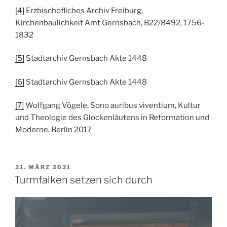
[4]
Erzbischöfliches Archiv Freiburg,
Kirchenbaulichkeit Amt Gernsbach, B22/8492, 1756-
1832
[5]
Stadtarchiv Gernsbach Akte 1448
[6]
Stadtarchiv Gernsbach Akte 1448
[7]
Wolfgang Vögele, Sono auribus viventium, Kultur
und Theologie des Glockenläutens in Reformation und
Moderne, Berlin 2017
VERÖFFENTLICHT
21. MÄRZ 2021
AM
Turmfalken setzen sich durch