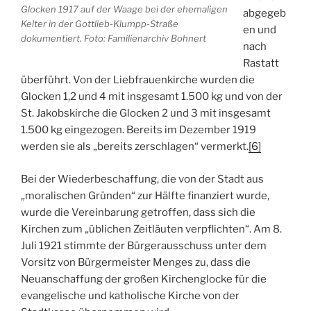
Glocken 1917 auf der Waage bei der ehemaligen
abgegeb
Kelter in der Gottlieb-Klumpp-Straße
en und
dokumentiert. Foto: Familienarchiv Bohnert
nach
Rastatt
überführt. Von der Liebfrauenkirche wurden die
Glocken 1,2 und 4 mit insgesamt 1.500 kg und von der
St. Jakobskirche die Glocken 2 und 3 mit insgesamt
1.500 kg eingezogen. Bereits im Dezember 1919
werden sie als „bereits zerschlagen“ vermerkt.
[6]
Bei der Wiederbeschaffung, die von der Stadt aus
„moralischen Gründen“ zur Hälfte finanziert wurde,
wurde die Vereinbarung getroffen, dass sich die
Kirchen zum „üblichen Zeitläuten verpflichten“. Am 8.
Juli 1921 stimmte der Bürgerausschuss unter dem
Vorsitz von Bürgermeister Menges zu, dass die
Neuanschaffung der großen Kirchenglocke für die
evangelische und katholische Kirche von der